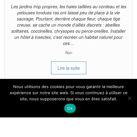
Les jardins trop propres, les haies taillées au cordeau et les
pelouses tondues ras ont laissé peu de place à la vie
sauvage. Pourtant, derrière chaque fleur, chaque tige
creuse, se cache un monde d’alliés discrets : abeilles
solitaires, coccinelles, chrysopes ou perce-oreilles. Installer
un hôtel à insectes, c’est recréer un habitat naturel pour
ces…
Non
Lire la suite
Nous utilisons des cookies pour vous garantir la meilleure
expérience sur notre site web. Si vous continuez à utiliser ce
site, nous supposerons que vous en êtes satisfait.
Tous droits reservés.
Ok