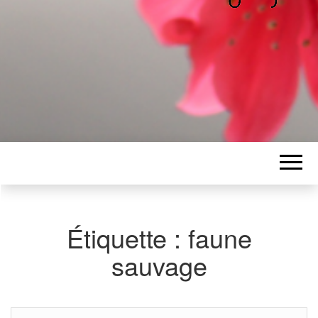
ALICE
Les petits mots d'Alice
BAWGAJ
Étiquette :
faune
sauvage