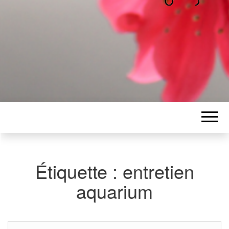
ALICE
Les petits mots d'Alice
BAWGAJ
Étiquette :
entretien
aquarium