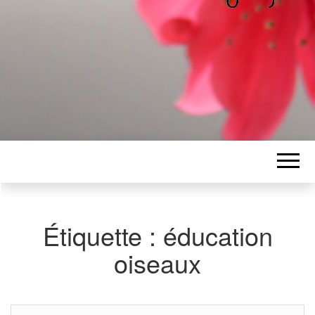
ALICE
Les petits mots d'Alice
BAWGAJ
Étiquette :
éducation
oiseaux