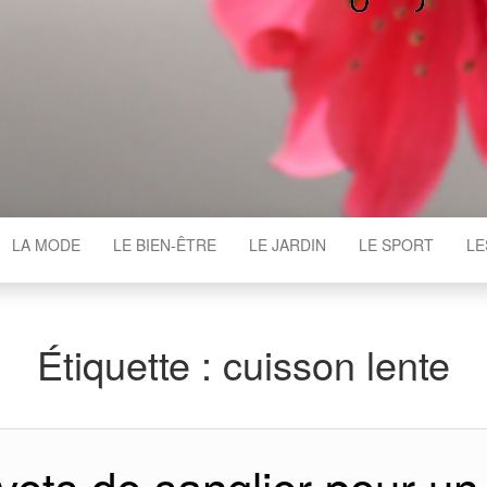
WGAJ
LA MODE
LE BIEN-ÊTRE
LE JARDIN
LE SPORT
LE
Étiquette :
cuisson lente