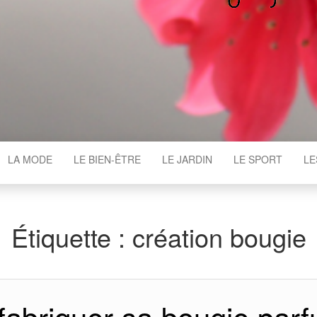
WGAJ
LA MODE
LE BIEN-ÊTRE
LE JARDIN
LE SPORT
LE
Étiquette :
création bougie