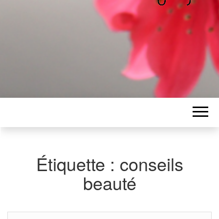
ALICE
Les petits mots d'Alice
BAWGAJ
Étiquette :
conseils
beauté