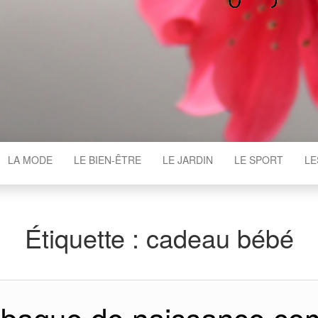
WGAJ
LA MODE
LE BIEN-ÊTRE
LE JARDIN
LE SPORT
LE
Étiquette :
cadeau bébé