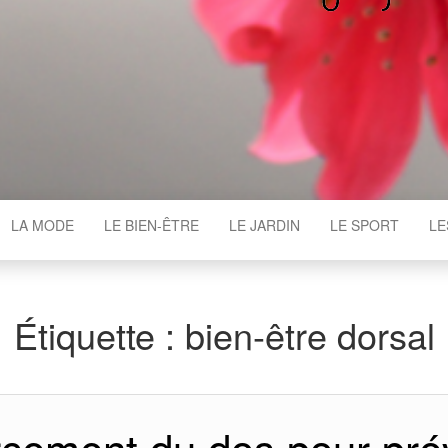
WGAJ
LA MODE
LE BIEN-ÊTRE
LE JARDIN
LE SPORT
LE
Étiquette :
bien-être dorsal