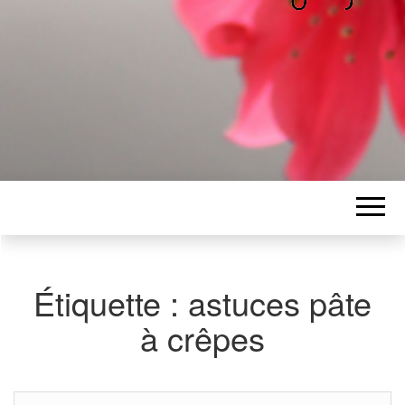
ALICE
Les petits mots d'Alice
BAWGAJ
Étiquette :
astuces pâte
à crêpes