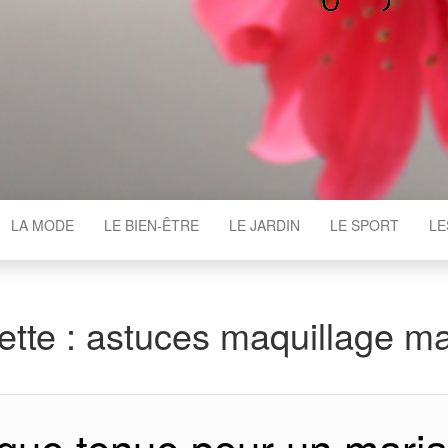
WGAJ
LA MODE
LE BIEN-ÊTRE
LE JARDIN
LE SPORT
LE
ette :
astuces maquillage ma