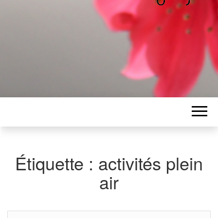
ALICE
Les petits mots d'Alice
BAWGAJ
Étiquette :
activités plein
air