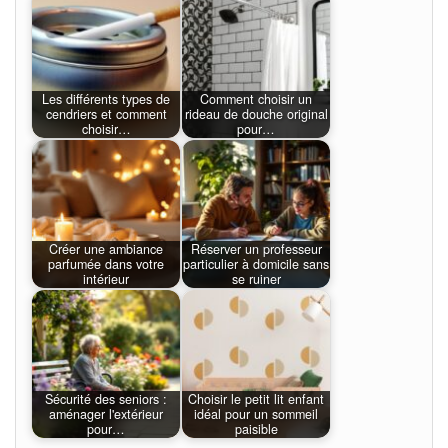
Les différents types de
Comment choisir un
cendriers et comment
rideau de douche original
choisir…
pour…
Créer une ambiance
Réserver un professeur
parfumée dans votre
particulier à domicile sans
intérieur
se ruiner
Sécurité des seniors :
Choisir le petit lit enfant
aménager l'extérieur
idéal pour un sommeil
pour…
paisible